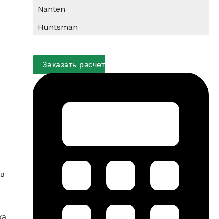
Nanten
Huntsman
Заказать расчет
 в
ка