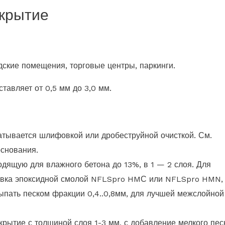
окрытие
дские помещения, торговые центры, паркинги.
тавляет от 0,5 мм до 3,0 мм.
тывается шлифовкой или дробеструйной очисткой. См.
основания.
дящую для влажного бетона до 13%, в 1 — 2 слоя. Для
товка эпоксидной смолой NFLSpro HMС или NFLSpro HMN,
сыпать песком фракции 0,4..0,8мм, для лучшей межслойной
рытие с толщиной слоя 1-3 мм, с добавление мелкого пес