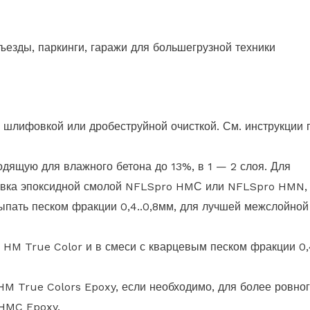
езды, паркинги, гаражи для большегрузной техники
шлифовкой или дробеструйной очисткой. См. инструкции 
дящую для влажного бетона до 13%, в 1 — 2 слоя. Для
товка эпоксидной смолой NFLSpro HMС или NFLSpro HMN,
сыпать песком фракции 0,4..0,8мм, для лучшей межслойной
 HM True Color и в смеси с кварцевым песком фракции 0
M True Colors Epoxy, если необходимо, для более ровно
HMC Epoxy.