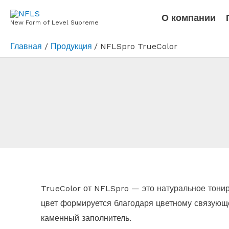
Перейти
О компании
к
New Form of Level Supreme
содержимому
Главная
Продукция
NFLSpro TrueColor
TrueColor от NFLSpro — это натуральное тони
цвет формируется благодаря цветному связующе
каменный заполнитель.